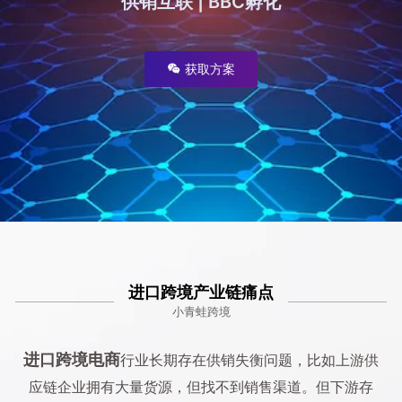
供销互联 | BBC孵化
获取方案
wechat
进口跨境产业链痛点
小青蛙跨境
进口跨境电商
行业长期存在供销失衡问题，比如上游供
应链企业拥有大量货源，但找不到销售渠道。但下游存