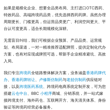
如果是规模化企业、想要全品类布局、主打进口OTC西药、
特效药品、高端跨境药品类，优先选择西药药牌。虽然办理
周期更长、门槛更高，但运营品类更广、利润空间更大、平
台认可度更高，适合长期规模化深耕。
无需盲目纠结，我们可根据企业预算、产品品类、运营规
划、布局渠道，一对一精准推荐适配牌照，提供定制化代办
方案，也有对应现成牌照可选，帮新手企业精准避坑、高效
入局。
我们专注
跨境药
全链路整体解决方案，业务涵盖
香港药牌代
办
、
香港药牌转让
、
卢修斯仿制药
与
老挝仿制药
供应链对
接，以及
跨境医药系统
、跨境药电商系统定制开发，可为您
搭建
云仓中台
、BBC 
小程序
商城、分销系统，并一站式嫁
接跨境支付、海外药仓、互联网开方、海关清关体系、身份
验证等跨境药经营必备服务。