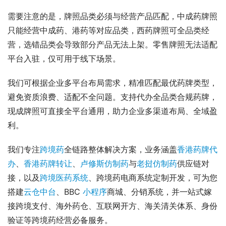
需要注意的是，牌照品类必须与经营产品匹配，中成药牌照
只能经营中成药、港药等对应品类，西药牌照可全品类经
营，选错品类会导致部分产品无法上架。零售牌照无法适配
平台入驻，仅可用于线下场景。
我们可根据企业多平台布局需求，精准匹配最优药牌类型，
避免资质浪费、适配不全问题。支持代办全品类合规药牌，
现成牌照可直接全平台通用，助力企业多渠道布局、全域盈
利。
我们专注
跨境药
全链路整体解决方案，业务涵盖
香港药牌代
办
、
香港药牌转让
、
卢修斯仿制药
与
老挝仿制药
供应链对
接，以及
跨境医药系统
、跨境药电商系统定制开发，可为您
搭建
云仓中台
、BBC 
小程序
商城、分销系统，并一站式嫁
接跨境支付、海外药仓、互联网开方、海关清关体系、身份
验证等跨境药经营必备服务。