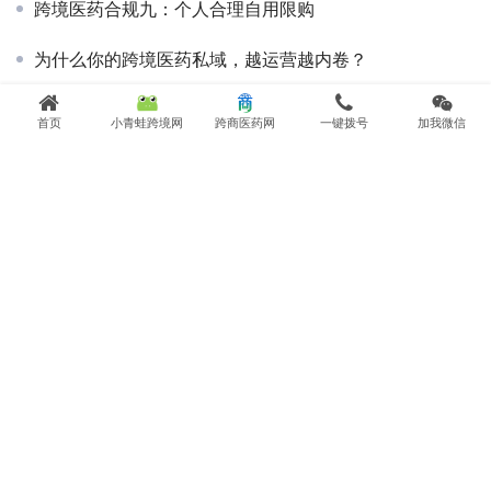
跨境医药合规九：个人合理自用限购
为什么你的跨境医药私域，越运营越内卷？
1210 模式下日用品跨境进口小程序的运营思路
首页
小青蛙跨境网
跨商医药网
一键拨号
加我微信
2026查账元年，跨境卖家别赌侥幸！一套 SaaS 系统打通全链路关财税合规
跨境药订单量上来后，为什么必须换掉手工记账模式
跨境药私域运营：公域投流必亏？90%跨境商家都搞错了盈利逻辑
拼多多跨境医药类目，香港药牌入驻要求说明
市场监管总局关于公开征求《禁止传销条例（修订征求意见稿）》意见的公告
Copyright©2025 小青蛙跨境 版权所有
粤ICP备2021000556号
粤公网安
备44011402001029号