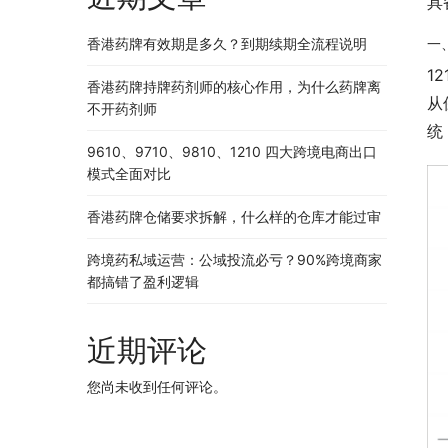
具
香港药牌有效期是多久？到期续期全流程说明
一
1
香港药牌持牌药剂师的核心作用，为什么药牌离
从
不开药剂师
统
9610、9710、9810、1210 四大跨境电商出口
模式全面对比
香港药牌仓储要求拆解，什么样的仓库才能过审
跨境药私域运营：公域投流必亏？90%跨境商家
都搞错了盈利逻辑
近期评论
您尚未收到任何评论。