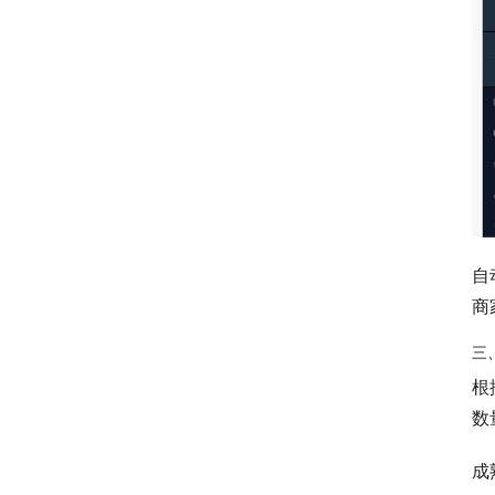
自
商
三
根
数
成