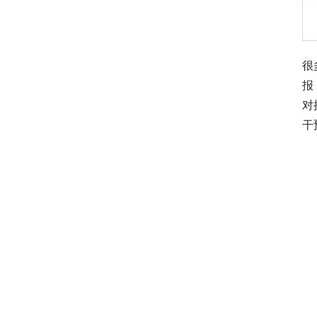
很
报
对
干