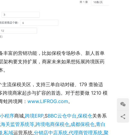
备丰富的营销功能，比如保税专场秒杀、新人首单
层架构要支持扩展，商家未来如果想拓展跨境医药
本。
个主流保税关区，支持三单自动对碰、179 查验适
多跨境商家起步与扩容的首选。对于想要做 1210 模
青蛙跨境网：
www.LIFROG.com
。
wechat
小程序
商城,
跨境ERP
,S
BBC
云仓
中台
,
保税仓
关务系
,
海关监管系统等
,
跨境电商保税仓
,
成都保税仓
,
青白
碰
,
私域
运营系统,
分销
店中店系统
,
代理商管理系统
,
聚