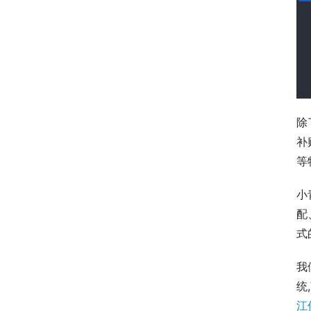
除
补
等
小
配
式
我
统,
江