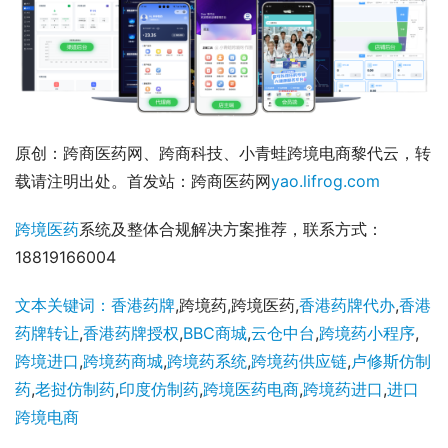
原创：跨商医药网、跨商科技、小青蛙跨境电商黎代云，转
载请注明出处。首发站：跨商医药网
yao.lifrog.com
跨境医药
系统及整体合规解决方案推荐，联系方式：
18819166004
文本关键词：香港药牌
,跨境药,跨境医药,
香港药牌代办
,
香港
药牌转让
,
香港药牌授权
,
BBC商城
,
云仓中台
,
跨境药小程序
,
跨境进口
,
跨境药商城
,
跨境药系统
,
跨境药供应链
,
卢修斯仿制
药
,
老挝仿制药
,
印度仿制药
,
跨境医药电商
,
跨境药进口
,
进口
跨境电商