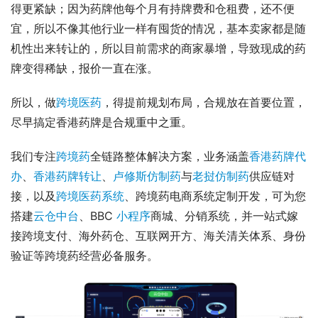
得更紧缺；因为药牌他每个月有持牌费和仓租费，还不便
宜，所以不像其他行业一样有囤货的情况，基本卖家都是随
机性出来转让的，所以目前需求的商家暴增，导致现成的药
牌变得稀缺，报价一直在涨。
所以，做
跨境医药
，得提前规划布局，合规放在首要位置，
尽早搞定香港药牌是合规重中之重。
我们专注
跨境药
全链路整体解决方案，业务涵盖
香港药牌代
办
、
香港药牌转让
、
卢修斯仿制药
与
老挝仿制药
供应链对
接，以及
跨境医药系统
、跨境药电商系统定制开发，可为您
搭建
云仓中台
、BBC 
小程序
商城、分销系统，并一站式嫁
接跨境支付、海外药仓、互联网开方、海关清关体系、身份
验证等跨境药经营必备服务。