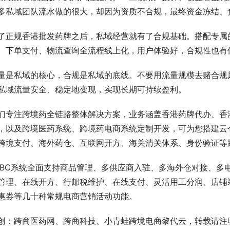
多私域团队流水做的很大，却因为资质不合规，最终资金冻结、
了正规香港批发药牌之后，私域经营就有了合规基础。搭配专属
、下单支付、物流查询全流程线上化，用户体验好，合规性也有
量是私域的核心，合规是私域的底线。不要用流量规模去赌合规风
私域流量安全、稳定地变现，实现长期可持续盈利。
们专注跨境药全链路整体解决方案，业务涵盖香港药牌代办、香
，以及跨境医药系统、跨境药电商系统定制开发，可为您搭建云仓
跨境支付、海外药仓、互联网开方、海关清关体系、身份验证等
BBC系统全面支持商品管理、多供应商入驻、多海外仓对接、多
管理、在线开方、行邮税维护、在线支付、灵活用工分润、店铺
惠券等几十种常规电商营销活动功能。
创：跨商医药网、跨商科技、小青蛙跨境电商黎代云，转载请注