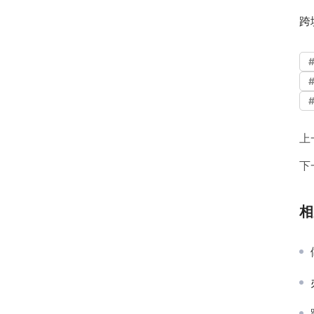
跨
上
下
相