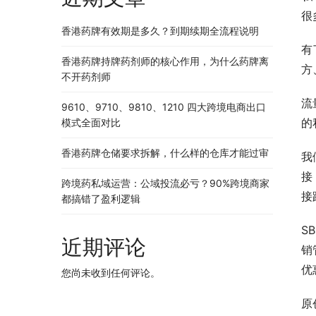
很
香港药牌有效期是多久？到期续期全流程说明
有
香港药牌持牌药剂师的核心作用，为什么药牌离
方
不开药剂师
流
9610、9710、9810、1210 四大跨境电商出口
的
模式全面对比
香港药牌仓储要求拆解，什么样的仓库才能过审
我
接
跨境药私域运营：公域投流必亏？90%跨境商家
接
都搞错了盈利逻辑
S
近期评论
销
优
您尚未收到任何评论。
原