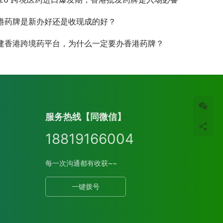
港药牌是新办好还是收现成的好？
建香港跨境药平台，为什么一定要办香港药牌？
wechat
服务热线【同微信】
18819166004
每一次沟通都有收获~~
一键拨号