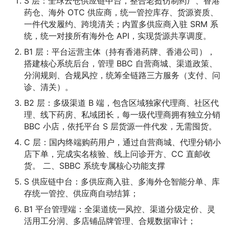
S 层：全球云仓供应链中台，整合老挝仿制药厂、香港
药仓、海外 OTC 供应商，统一管控库存、货源资质、
一件代发履约、跨境清关；内置多供应商入驻 SRM 系
统，统一对接所有海外仓 API，实现货源共享调度。
B1 层：平台运营主体（持有香港药牌、香港公司），
搭建核心系统后台，管理 BBC 自营商城、渠道政策、
分润规则、合规风控，统筹全链路三方服务（支付、问
诊、清关）。
B2 层：多级渠道 B 端，包含区域独家代理商、社区代
理、线下药房、私域团长，每一级代理商拥有独立分销
BBC 小店，依托平台 S 层货源一件代发，无需囤货。
C 层：国内终端购药用户，通过自营商城、代理分销小
店下单，完成实名核验、线上问诊开方、CC 直邮收
货。 二、SBBC 系统专属核心功能支撑
S 供应链中台：多供应商入驻、多海外仓智能分单、库
存统一管控、供应商自动结算；
B1 平台管理端：全渠道统一风控、渠道分级定价、灵
活用工分润、多店铺品牌管理、合规数据审计；