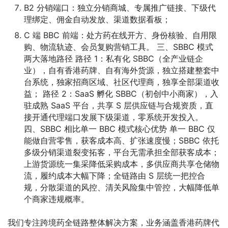
B2 分销端口：独立分销商城、专属推广链接、下级代
理绑定、佣金自动发放、渠道数据看板；
C 端 BBC 前端：处方药在线开方、身份核验、自用限
购、物流轨迹、会员复购营销工具。 三、SBBC 模式
两大落地路径 路径 1：私有化 SBBC（全产业链企
业），自有香港药牌、自有海外货源，独立搭建整套中
台系统，独家招商区域、社区代理商，独享全部渠道收
益； 路径 2：SaaS 孵化 SBBC（初创中小商家），入
驻成熟 SaaS 平台，共享 S 层供应链与合规资质，直
接开通代理端口发展下级渠道，零系统开发投入。
四、SBBC 相比单一 BBC 模式核心优势 单一 BBC 仅
能做自营零售，获客成本高、扩张速度慢；SBBC 依托
多级分销渠道裂变拓客，平台无需承担全部获客成本；
上游货源统一集采降低采购成本，多供应商共享仓储物
流，履约成本大幅下降；全链路由 S 层统一把控合
规，分散渠道的风控、清关风险集中管控，大幅降低单
个商家违规概率。
我们专注跨境药全链路整体解决方案，业务涵盖香港药牌代