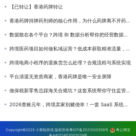
【已转让】香港药牌转让
香港药牌持牌药剂师的核心作用，为什么药牌离不开药剂师
数据散在各个平台？跨境 BI 数据分析帮你把经营数据变增长动力
跨境医药项目如何做私域运营？低成本获取精准流量，提升转化
跨境电商小程序的退换货怎么处理？合规流程与系统实现
平台清退无资质商家，香港药牌是唯一安全屏障
做保税新零售总踩海关合规坑？这套系统帮你守住监管红线
2026查账元年，跨境卖家别赌侥幸！一套 SaaS 系统打通全链路关财税合规
Copyright©2025 小青蛙跨境 版权所有
粤ICP备2021000556号
粤公网安
备44011402001029号